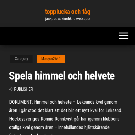
Skip
topplucka och tåg
to
jackpot-cazinohkhe.web.app
the
content
Category
Morejon2644
Spela himmel och helvete
By
PUBLISHER
DOKUMENT: Himmel och helvete – Leksands kval genom
åren I går stod det klart att det blir ett nytt kval för Leksand.
Hockeysveriges Ronnie Rönnkvist går här igenom klubbens
otaliga kval genom åren – innehållandes hjärtskärande