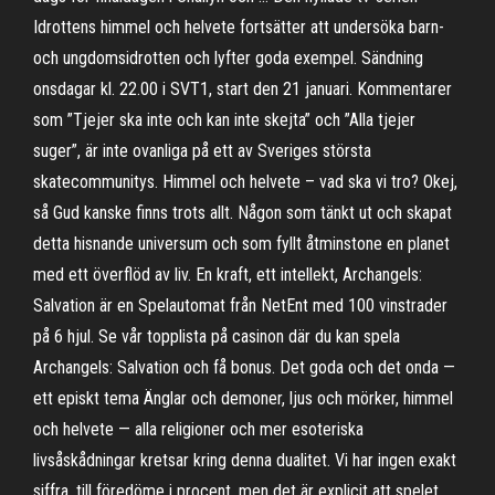
Idrottens himmel och helvete fortsätter att undersöka barn-
och ungdomsidrotten och lyfter goda exempel. Sändning
onsdagar kl. 22.00 i SVT1, start den 21 januari. Kommentarer
som ”Tjejer ska inte och kan inte skejta” och ”Alla tjejer
suger”, är inte ovanliga på ett av Sveriges största
skatecommunitys. Himmel och helvete – vad ska vi tro? Okej,
så Gud kanske finns trots allt. Någon som tänkt ut och skapat
detta hisnande universum och som fyllt åtminstone en planet
med ett överflöd av liv. En kraft, ett intellekt, Archangels:
Salvation är en Spelautomat från NetEnt med 100 vinstrader
på 6 hjul. Se vår topplista på casinon där du kan spela
Archangels: Salvation och få bonus. Det goda och det onda —
ett episkt tema Änglar och demoner, ljus och mörker, himmel
och helvete — alla religioner och mer esoteriska
livsåskådningar kretsar kring denna dualitet. Vi har ingen exakt
siffra, till föredöme i procent, men det är explicit att spelet