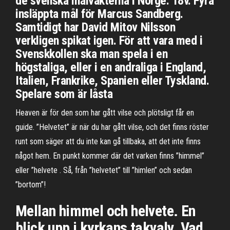
de svenska målvakterna i Norge. 18v. Fyra
insläppta mål för Marcus Sandberg.
Samtidigt har David Mitov Nilsson
verkligen spikat igen. För att vara med i
Svenskkollen ska man spela i en
högstaliga, eller i en andraliga i England,
Italien, Frankrike, Spanien eller Tyskland.
Spelare som är låsta
Heaven är för den som har gått vilse och plötsligt får en
guide. ”Helvetet” är när du har gått vilse, och det finns röster
runt som säger att du inte kan gå tillbaka, att det inte finns
något hem. En punkt kommer där det varken finns ”himmel”
eller ”helvete . Så, från ”helvetet” till ”himlen” och sedan
”bortom”!
Mellan himmel och helvete. En
blick upp i kyrkans takvalv. Vad