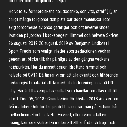
förluster och oförglömliga segrar.
Helvete av fornnordiskans hel, dödsrike, och vite, straff [1], är
enligt många religioner den plats där döda människor lider
evig fördömelse av onda gärningar och ont leverne under
livstiden på jorden. I backspegeln: Himmel och helvete Skrivet
26 augusti, 2019 26 augusti, 2019 av Benjamin Lindkvist i
Sport Precis som vanligt inleder sportredaktionen veckan
genom att blicka tillbaka på några av den gångna veckans
höjdpunkter. Har du missat serien Idrottens himmel och
helvete på SVT? Då tipsar vi om att alla avsnitt och tillhörande
pedagogiskt material att ta med till din förening finns på UR-
play. Här är till exempel avsnittet som handlar om allas rätt till
idrott. Dec 06, 2018 · Grundserien för hösten 2018 är över om
två matcher. Och för Trojas del balanserar man på en tunn tråd
mellan himmel och helvete. En vinst, eller i värsta fall en
poäng, kan vara skillnaden mellan att allt är frid och fröjd och