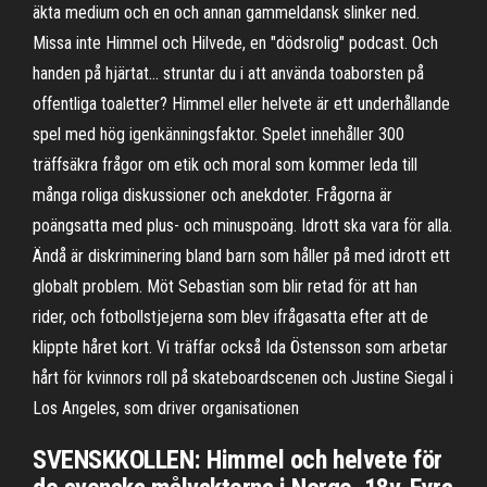
äkta medium och en och annan gammeldansk slinker ned.
Missa inte Himmel och Hilvede, en "dödsrolig" podcast. Och
handen på hjärtat… struntar du i att använda toaborsten på
offentliga toaletter? Himmel eller helvete är ett underhållande
spel med hög igenkänningsfaktor. Spelet innehåller 300
träffsäkra frågor om etik och moral som kommer leda till
många roliga diskussioner och anekdoter. Frågorna är
poängsatta med plus- och minuspoäng. Idrott ska vara för alla.
Ändå är diskriminering bland barn som håller på med idrott ett
globalt problem. Möt Sebastian som blir retad för att han
rider, och fotbollstjejerna som blev ifrågasatta efter att de
klippte håret kort. Vi träffar också Ida Östensson som arbetar
hårt för kvinnors roll på skateboardscenen och Justine Siegal i
Los Angeles, som driver organisationen
SVENSKKOLLEN: Himmel och helvete för