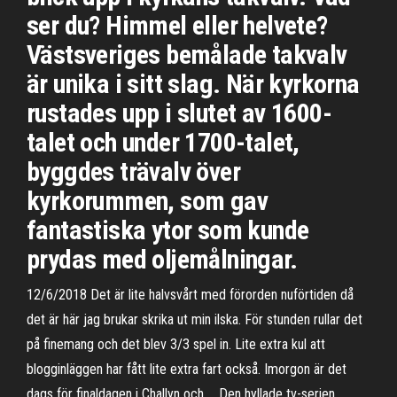
ser du? Himmel eller helvete?
Västsveriges bemålade takvalv
är unika i sitt slag. När kyrkorna
rustades upp i slutet av 1600-
talet och under 1700-talet,
byggdes trävalv över
kyrkorummen, som gav
fantastiska ytor som kunde
prydas med oljemålningar.
12/6/2018 Det är lite halvsvårt med förorden nuförtiden då
det är här jag brukar skrika ut min ilska. För stunden rullar det
på finemang och det blev 3/3 spel in. Lite extra kul att
blogginläggen har fått lite extra fart också. Imorgon är det
dags för finaldagen i Challyn och … Den hyllade tv-serien