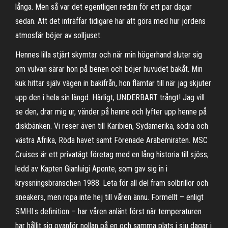
långa. Men så var det egentligen redan för ett par dagar
sedan. Att det inträffar tidigare har att göra med hur jordens
atmosfär böjer av solljuset.
Hennes lilla stjärt skymtar och när min högerhand sluter sig
om vulvan särar hon på benen och böjer huvudet bakåt. Min
kuk hittar själv vägen in bakifrån, hon flämtar till när jag skjuter
upp den i hela sin längd. Härligt, UNDERBART trångt! Jag vill
se den, drar mig ur, vänder på henne och lyfter upp henne på
diskbänken. Vi reser även till Karibien, Sydamerika, södra och
västra Afrika, Röda havet samt Förenade Arabemiraten. MSC
Cruises är ett privatägt företag med en lång historia till sjöss,
ledd av Kapten Gianluigi Aponte, som gav sig in i
kryssningsbranschen 1988. Leta för all del fram solbrillor och
sneakers, men ropa inte hej till våren ännu. Formellt – enligt
SMHI:s definition – har våren anlänt först när temperaturen
har hållit sig ovanför nollan på en och samma plats i sju dagar i