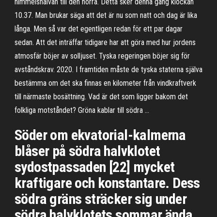
himmelshalvan till den norra. Detta sker denna gång klockan
10.37. Man brukar säga att det är nu som natt och dag är lika
långa. Men så var det egentligen redan för ett par dagar
sedan. Att det inträffar tidigare har att göra med hur jordens
atmosfär böjer av solljuset. Tyska regeringen böjer sig för
avståndskrav. 2020. I framtiden måste de tyska staterna själva
bestämma om det ska finnas en kilometer från vindkraftverk
till närmaste bosättning. Vad är det som ligger bakom det
folkliga motståndet? Gröna kablar till södra …
Söder om ekvatorial-kalmerna
blåser på södra halvklotet
sydostpassaden [22] mycket
kraftigare och konstantare. Dess
södra gräns sträcker sig under
södra halvklotets sommar ända