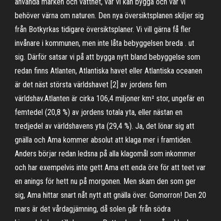
använda marken och vattnet, var vi kan bygga och var vi
behöver värna om naturen. Den nya översiktsplanen skiljer sig
från Botkyrkas tidigare översiktsplaner. Vi vill gärna få fler
invånare i kommunen, men inte låta bebyggelsen breda . ut
sig. Därför satsar vi på att bygga nytt bland bebyggelse som
redan finns Atlanten, Atlantiska havet eller Atlantiska oceanen
är det näst största världshavet [2] av jordens fem
världshav.Atlanten är cirka 106,4 miljoner km² stor, ungefär en
femtedel (20,8 %) av jordens totala yta, eller nästan en
tredjedel av världshavens yta (29,4 %). Ja, det lönar sig att
gnälla och Ama kommer absolut att klaga mer i framtiden.
Anders börjar redan ledsna på alla klagomål som inkommer
och har exempelvis inte gett Ama ett enda öre för att teet var
en anings för hett nu på morgonen. Men skam den som ger
sig, Ama hittar snart nåt nytt att gnälla över. Gomorron! Den 20
mars är det vårdagjämning, då solen går från södra