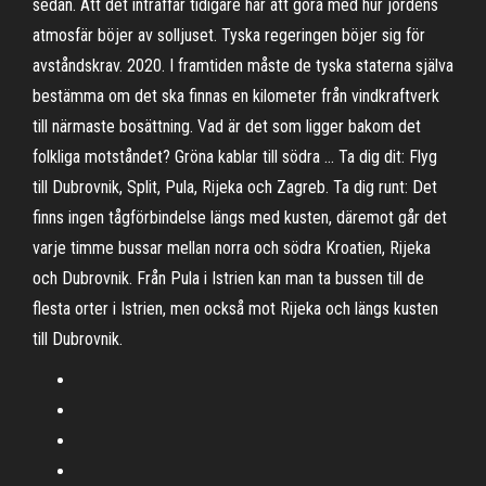
sedan. Att det inträffar tidigare har att göra med hur jordens
atmosfär böjer av solljuset. Tyska regeringen böjer sig för
avståndskrav. 2020. I framtiden måste de tyska staterna själva
bestämma om det ska finnas en kilometer från vindkraftverk
till närmaste bosättning. Vad är det som ligger bakom det
folkliga motståndet? Gröna kablar till södra … Ta dig dit: Flyg
till Dubrovnik, Split, Pula, Rijeka och Zagreb. Ta dig runt: Det
finns ingen tågförbindelse längs med kusten, däremot går det
varje timme bussar mellan norra och södra Kroatien, Rijeka
och Dubrovnik. Från Pula i Istrien kan man ta bussen till de
flesta orter i Istrien, men också mot Rijeka och längs kusten
till Dubrovnik.