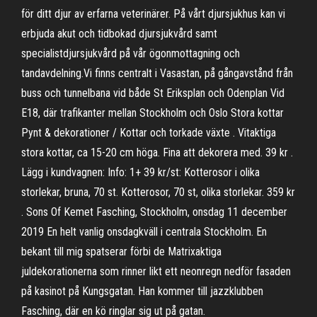
för ditt djur av erfarna veterinärer. På vårt djursjukhus kan vi
erbjuda akut och tidbokad djursjukvård samt
specialistdjursjukvård på vår ögonmottagning och
tandavdelning.Vi finns centralt i Vasastan, på gångavstånd från
buss och tunnelbana vid både St Eriksplan och Odenplan Vid
E18, där trafikanter mellan Stockholm och Oslo Stora kottar
Pynt & dekorationer / Kottar och torkade växte . Vitaktiga
stora kottar, ca 15-20 cm höga. Fina att dekorera med. 39 kr .
Lägg i kundvagnen: Info: 1+ 39 kr/st: Kotterosor i olika
storlekar, bruna, 70 st. Kotterosor, 70 st, olika storlekar. 359 kr
. Sons Of Kemet Fasching, Stockholm, onsdag 11 december
2019 En helt vanlig onsdagkväll i centrala Stockholm. En
bekant till mig spatserar förbi de Matrixaktiga
juldekorationerna som rinner likt ett neonregn nedför fasaden
på kasinot på Kungsgatan. Han kommer till jazzklubben
Fasching, där en kö ringlar sig ut på gatan.