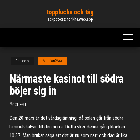
Skip
topplucka och tåg
to
jackpot-cazinohkhe.web.app
the
content
Category
Morejon2644
Närmaste kasinot till södra
böjer sig in
By
GUEST
Den 20 mars är det vårdagjämning, då solen går från södra
himmelshalvan till den norra. Detta sker denna gång klockan
10.37. Man brukar säga att det är nu som natt och dag är lika