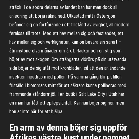
sträck. I de södra delarna av landet kan har man dock all
anledning att börja räkna ned. Utkastad mitt i Östersjön
befinner sig ön fortfarande i ett tillstånd av evighet, all modern
fernissa till trots. Med ett hav mellan sig och fastlandet, ett
hav mellan sig och verkligheten, kan ön bevara sin särart –
åtminstone elva månader om året. Raukar och en stig som
böjer av mot skogen. Om strängarna vidrörs på sin utåtvända
sida böjer de sig utåt mot kronbladen, så att den anländande
insekten inpudras med pollen. På samma gång blir pistillen
friställd i blommans mitt för att säkrare kunna pollineras med
främmande ståndarmjöl. I en butik i Salt Lake City i Utah har
en man har fått ett epilepsianfall. Kvinnan böjer sig ner, men
hon är inte här för att hjälpa
En arm av denna böjer sig uppför
Afrikas västra kust under namnet