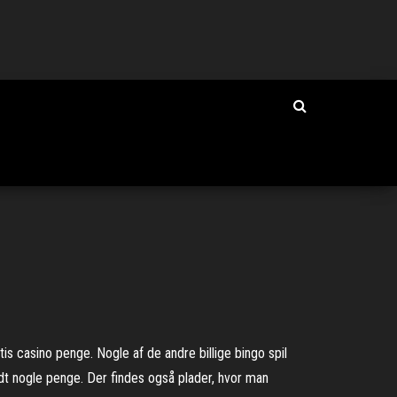
s casino penge. Nogle af de andre billige bingo spil
midt nogle penge. Der findes også plader, hvor man