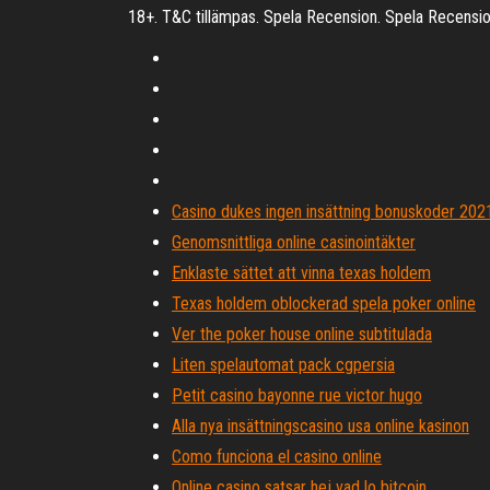
18+. T&C tillämpas. Spela Recension. Spela Recensi
Casino dukes ingen insättning bonuskoder 202
Genomsnittliga online casinointäkter
Enklaste sättet att vinna texas holdem
Texas holdem oblockerad spela poker online
Ver the poker house online subtitulada
Liten spelautomat pack cgpersia
Petit casino bayonne rue victor hugo
Alla nya insättningscasino usa online kasinon
Como funciona el casino online
Online casino satsar hej vad lo bitcoin