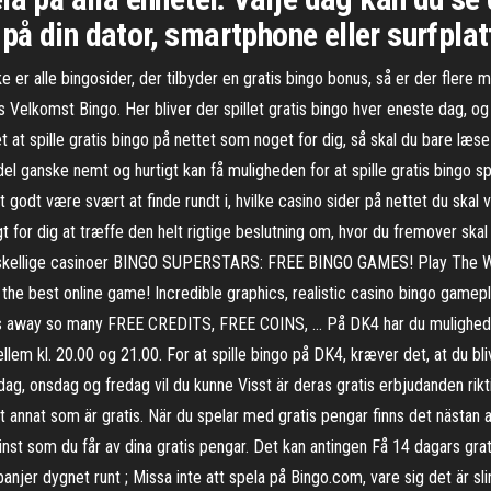
å din dator, smartphone eller surfplat
e er alle bingosider, der tilbyder en gratis bingo bonus, så er der flere 
res Velkomst Bingo. Her bliver der spillet gratis bingo hver eneste dag, og
t at spille gratis bingo på nettet som noget for dig, så skal du bare læs
del ganske nemt og hurtigt kan få muligheden for at spille gratis bingo spi
godt være svært at finde rundt i, hvilke casino sider på nettet du skal væ
or dig at træffe den helt rigtige beslutning om, hvor du fremover skal 
orskellige casinoer BINGO SUPERSTARS: FREE BINGO GAMES! Play The Wo
the best online game! Incredible graphics, realistic casino bingo gamep
away so many FREE CREDITS, FREE COINS, … På DK4 har du mulighed for a
llem kl. 20.00 og 21.00. For at spille bingo på DK4, kræver det, at du b
dag, onsdag og fredag vil du kunne Visst är deras gratis erbjudanden rik
llt annat som är gratis. När du spelar med gratis pengar finns det nästan a
 vinst som du får av dina gratis pengar. Det kan antingen Få 14 dagars gr
njer dygnet runt ; Missa inte att spela på Bingo.com, vare sig det är slin