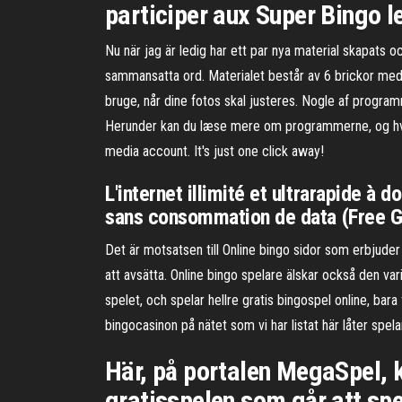
participer aux Super Bingo 
Nu när jag är ledig har ett par nya material skapats 
sammansatta ord. Materialet består av 6 brickor med 
bruge, når dine fotos skal justeres. Nogle af program
Herunder kan du læse mere om programmerne, og hvorda
media account. It's just one click away!
L'internet illimité et ultrarapide à
sans consommation de data (Free G
Det är motsatsen till Online bingo sidor som erbjude
att avsätta. Online bingo spelare älskar också den vari
spelet, och spelar hellre gratis bingospel online, bara
bingocasinon på nätet som vi har listat här låter spel
Här, på portalen MegaSpel, k
gratisspelen som går att spe