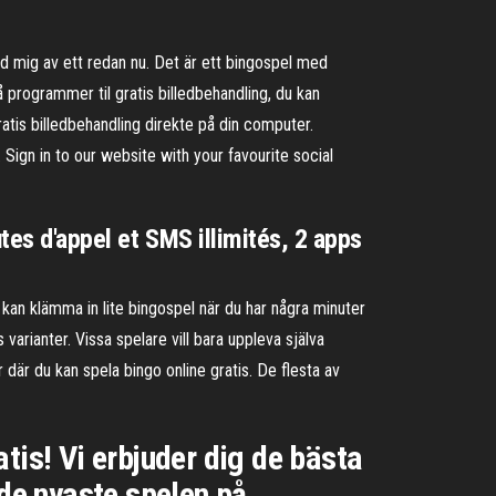
ed mig av ett redan nu. Det är ett bingospel med
 programmer til gratis billedbehandling, du kan
atis billedbehandling direkte på din computer.
ign in to our website with your favourite social
tes d'appel et SMS illimités, 2 apps
kan klämma in lite bingospel när du har några minuter
 varianter. Vissa spelare vill bara uppleva själva
r där du kan spela bingo online gratis. De flesta av
tis! Vi erbjuder dig de bästa
 de nyaste spelen på