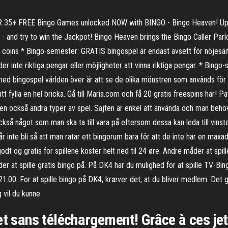
+ FREE Bingo Games unlocked NOW with BINGO - Bingo Heaven! Updat
ne - and try to win the Jackpot! Bingo Heaven brings the Bingo Caller Par
e coins * Bingo-semester: GRATIS bingospel är endast avsett för nöjesän
er inte riktiga pengar eller möjligheter att vinna riktiga pengar. * B
 med bingospel världen över är att se de olika mönstren som används för
r att fylla en hel bricka. Gå till Maria.com och få 20 gratis freespins här! 
, men också andra typer av spel. Sajten är enkel att använda och man beh
 också något som man ska ta till vara på eftersom dessa kan leda till vin
r inte bli så att man ratar ett bingorum bara för att de inte har en ma
t og gratis for spillene koster helt ned til 24 øre. Andre måder at spill
er at spille gratis bingo på. På DK4 har du mulighed for at spille TV-Bing
 21.00. For at spille bingo på DK4, kræver det, at du bliver medlem. Det
 vil du kunne
et sans téléchargement! Grâce à ces je