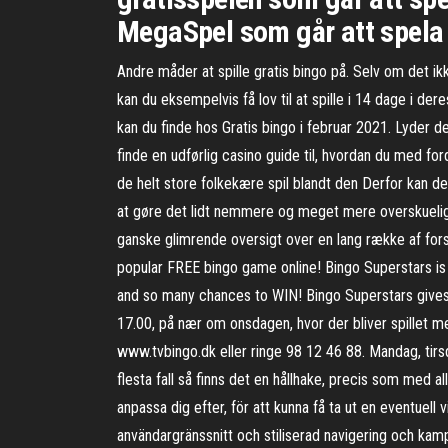
MegaSpel som går att spela p
Andre måder at spille gratis bingo på. Selv om det ikk
kan du eksempelvis få lov til at spille i 14 dage i de
kan du finde hos Gratis bingo i februar 2021. Lyder de
finde en udførlig casino guide til, hvordan du med for
de helt store folkekære spil blandt den Derfor kan det 
at gøre det lidt nemmere og meget mere overskueligt f
ganske glimrende oversigt over en lang række af f
popular FREE bingo game online! Bingo Superstars is 
and so many chances to WIN! Bingo Superstars gives 
17.00, på nær om onsdagen, hvor der bliver spillet me
www.tvbingo.dk eller ringe 98 12 46 88. Mandag, tirs
flesta fall så finns det en hållhake, precis som med a
anpassa dig efter, för att kunna få ta ut en eventuell
användargränssnitt och stiliserad navigering och kampa