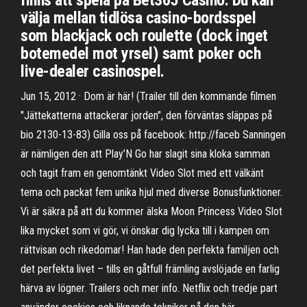
finns att spela på Bet365 Casino. Du kan
välja mellan tidlösa casino-bordsspel
som blackjack och roulette (dock inget
botemedel mot yrsel) samt poker och
live-dealer casinospel.
Jun 15, 2012 · Dom är här! (Trailer till den kommande filmen
"Jättekatterna attackerar jorden", den förväntas släppas på
bio 2130-13-83) Gilla oss på facebook: http://faceb Sanningen
är nämligen den att Play’N Go har slagit sina kloka samman
och tagit fram en genomtänkt Video Slot med ett välkänt
tema och packat fem unika hjul med diverse Bonusfunktioner.
Vi är säkra på att du kommer älska Moon Princess Video Slot
lika mycket som vi gör, vi önskar dig lycka till i kampen om
rättvisan och rikedomar! Han hade den perfekta familjen och
det perfekta livet – tills en gåtfull främling avslöjade en farlig
härva av lögner. Trailers och mer info. Netflix och tredje part