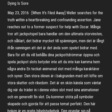
Dying Is Sore
May 23, 2016 · [When It's Filed Away] Weller searches for the
truth within a heartbreaking and confounding assertion. Jane
reaches out to a former suspect for help with Oscar. Många
tror att jackpotspel bara handlar om den ultimata storvinsten,
och såklart, det bidrar mycket till spänningen, men det är långt
ifrån sanningen att det är det ända som spelet bidrar med.
Bara för att du vill behålla dina jackpottdrömmar öppna och
spela jackpot slots betyder inte att du inte kan kamma hem
några andra En teckat-animerad slot med många karaktärer
och syner. Den stora öknen är i bakgrunden med sitt löfte om
stora skatter och rikedom. Det är en skön känsla som väntar
dig när du träder in i denna video slot med sina animationer
och en generellt fin slot. Du kommer stöta på symboler
skapade och gjorda för att passa temat perfekt. Den här
boken är en gratis bibelstudiebok. Den grundar sig på